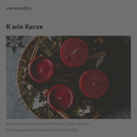
verwenden.
K wie Kerze
Adventskranz mit vier Kerzen
|
Foto: Julian
Hochgesang/Unsplash (Ausschnitt)