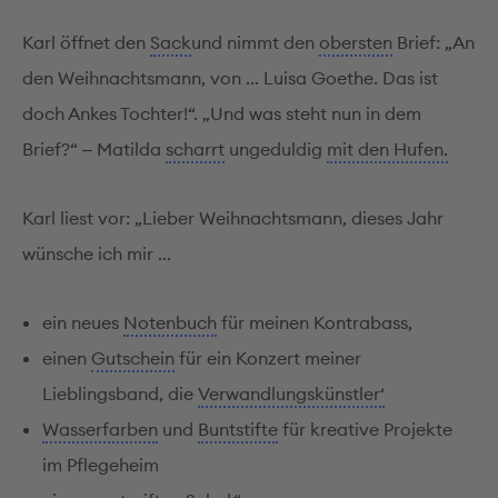
Karl öffnet den
Sack
und nimmt den
obersten
Brief: „An
den Weihnachtsmann, von ... Luisa Goethe. Das ist
doch Ankes Tochter!“. „Und was steht nun in dem
Brief?“ ‒ Matilda
scharrt
ungeduldig
mit den Hufen.
Karl liest vor: „Lieber Weihnachtsmann, dieses Jahr
wünsche ich mir ...
ein neues
Notenbuch
für meinen Kontrabass,
einen
Gutschein
für ein Konzert meiner
Lieblingsband‚ die
Verwandlungskünstler‘
Wasserfarben
und
Buntstifte
für kreative Projekte
im Pflegeheim