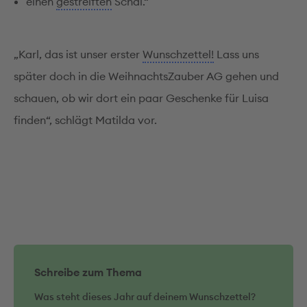
einen
gestreiften
Schal.“
„Karl, das ist unser erster
Wunschzettel!
Lass uns
später doch in die WeihnachtsZauber AG gehen und
schauen, ob wir dort ein paar Geschenke für Luisa
finden“, schlägt Matilda vor.
Schreibe zum Thema
Was steht dieses Jahr auf deinem Wunschzettel?