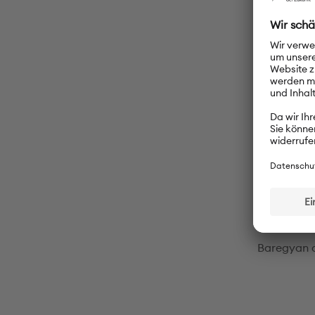
Jeden Tag 
Schülerinn
Überraschu
Herzliche
– Beril vom
– Brejsa v
– Aanche 
Bei der Er
PASCH-Alum
Baregyan a