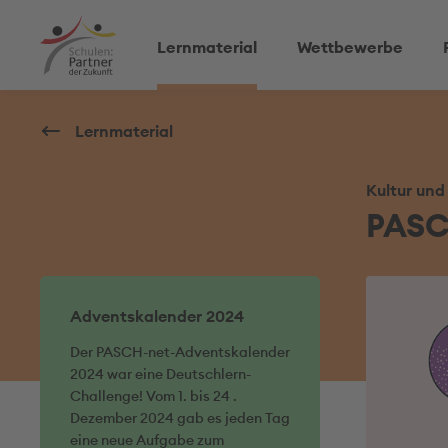
Lernmaterial
Wettbewerbe
Lernmaterial
Kultur und
PASC
Adventskalender 2024
Der PASCH-net-Adventskalender
2024 war eine Deutschlern-
Challenge! Vom 1. bis 24 .
Dezember 2024 gab es jeden Tag
eine neue Aufgabe zum