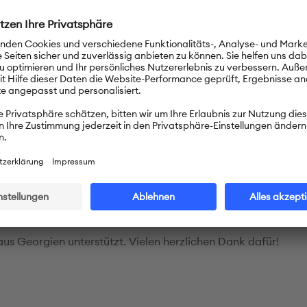
konntest du ein Türchen öffnen und eine Frage beantworten. 
en und Schülern, die mitgemacht haben, wurden drei
ngspakete verlost. Die Gewinnerinnen und Gewinner stehen 
n Glückwunsch!
 Izmir Atatürk Lisesi, Türkei
on Gjimnazi Sami Frasheri, Albanien
von der Mount Lebanon High School, USA
stellung der Inhalte für den Adventskalenders 2024 wurden wi
na Trisha Shetty aus Indien und dem PASCH-Alumnus Gior
us Georgien unterstützt. Vielen herzlichen Dank dafür!