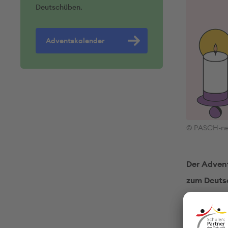
Deutschüben.
Adventskalender
© PASCH-ne
Der Advent
zum Deuts