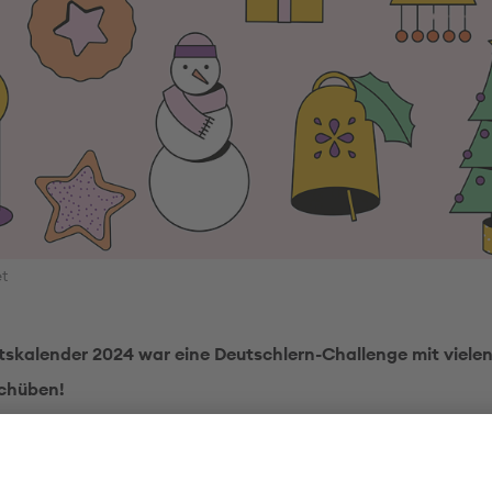
t
skalender 2024 war eine Deutschlern-Challenge mit viel
chüben!