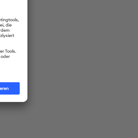
Unter allen
nun fest.
r von der
gi