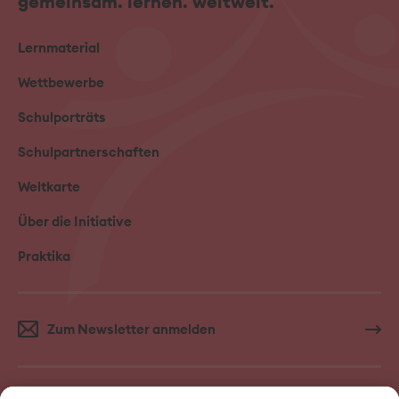
gemeinsam. lernen. weltweit.
Lernmaterial
Wettbewerbe
Schulporträts
Schulpartnerschaften
Weltkarte
Über die Initiative
Praktika
Zum Newsletter anmelden