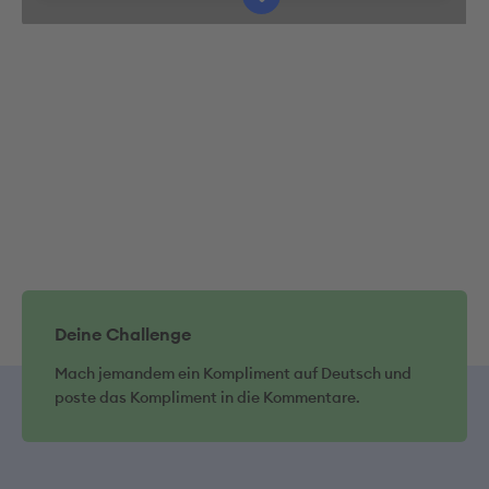
Mehr Informationen
Akzeptieren
Deine Challenge
Mach jemandem ein Kompliment auf Deutsch und
poste das Kompliment in die Kommentare.