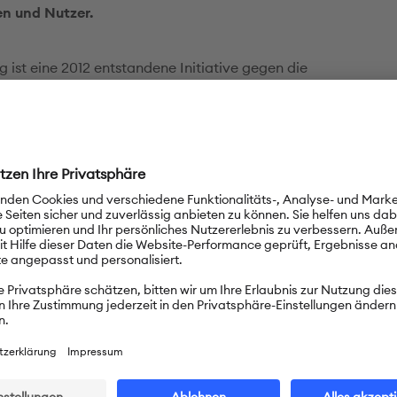
n und Nutzer.
 ist eine 2012 entstandene Initiative gegen die
elverschwendung, die Lebensmittel „rettet“, die man ansons
würde. Über 200.000 registrierte Nutzerinnen und Nutzer in
d, Österreich und der Schweiz sowie rund 25.000 Freiwillige,
 „Foodsaver“, machen mit. Es kooperieren über 3.000 Betrie
a 1.000 Abholungen statt.
PASCH-net
zum Thema
g e.V.