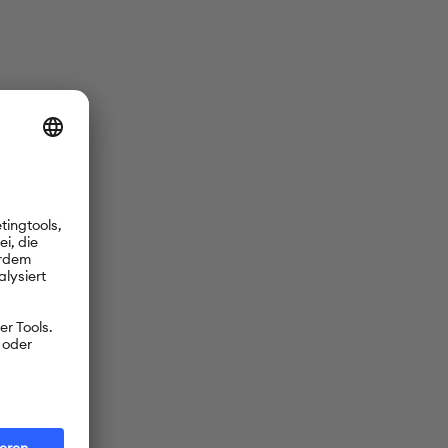
ten
be, täglich
-Redaktion