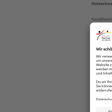
Nutzerinne
foodsharing
Lebensmitt
wegwerfen 
Deutschlan
sogenannte
finden etw
Links 
Foodsharin