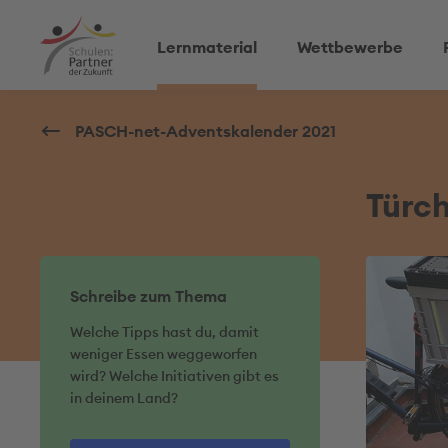
Lernmaterial
Wettbewerbe
PASCH-net-Adventskalender 2021
Türc
Schreibe zum Thema
Welche Tipps hast du, damit
weniger Essen weggeworfen
wird? Welche Initiativen gibt es
in deinem Land?