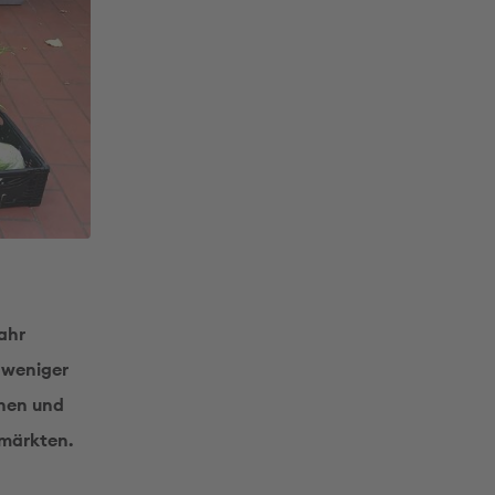
ahr
 weniger
nnen und
rmärkten.