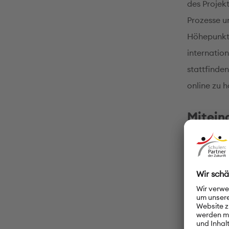
des Projekt
Prozesse u
Höhepunkt 
internatio
stattfinde
online zu 
Mitein
Demokr
Zur ersten
Sperrklaus
Ungarn, An