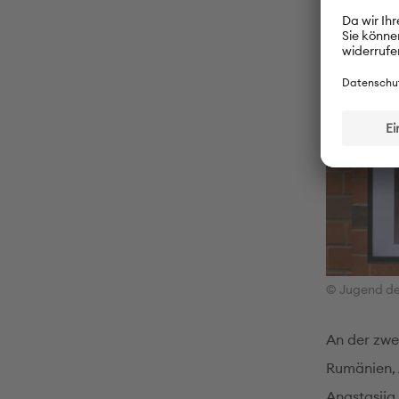
© Jugend de
An der zwe
Rumänien, 
Anastasija