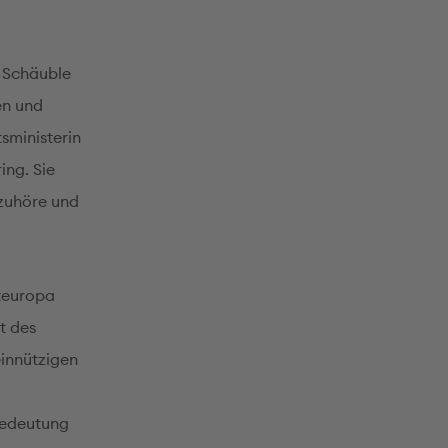
 Schäuble
en und
sministerin
ing. Sie
 zuhöre und
steuropa
t des
einnützigen
Bedeutung