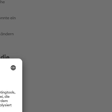
che
nnte ein
 Ländern
 die
ne
Nagy aus
and.