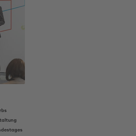
rbs
staltung
undestages