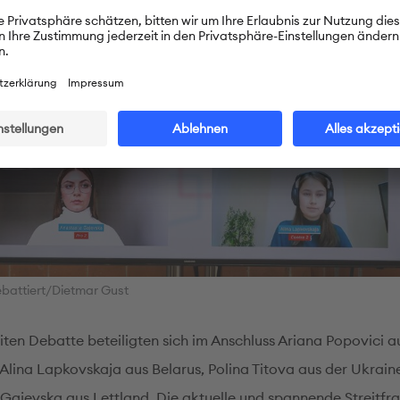
battiert/Dietmar Gust
iten Debatte beteiligten sich im Anschluss Ariana Popovici a
Alina Lapkovskaja aus Belarus, Polina Titova aus der Ukrain
 Gajevska aus Lettland. Die aktuelle und spannende Streitfr