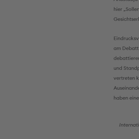
hier „Soll
Gesichtser
Eindrucksv
am Debatti
debattiere
und Standp
vertreten 
Auseinande
haben eine 
Internat