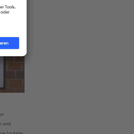
us
e und
age lautete