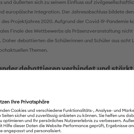
s und äußerten sich zu seinem Einfluss auf zivilgesellschaftli
nd europäische Integration. Der Jahresabschluss bildete den
des Projektjahres 2020. Aufgrund der Covid-19-Pandemie ko
nales Finale des Wettbewerbs als Präsenzveranstaltung nicht
n. Daher debattierten die Schülerinnen und Schüler aus acht
hochaktuellen Themen.
ander debattieren verbindet und stärkt
atie
 Streitfrage „Soll bei Wahlen zum Europäischen Parlament ei
el gelten?“ debattierten Mia Sambolec aus Kroatien, Máté 
gelique Ratkowski aus Polen und Maria Denissowa aus Russl