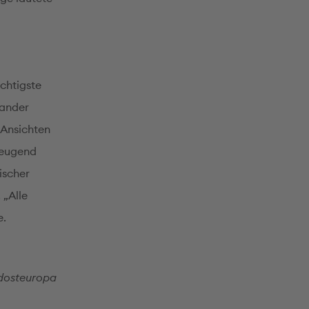
chtigste
nander
 Ansichten
zeugend
ischer
 „Alle
e.
üdosteuropa