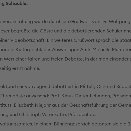
ng Schäuble.
e Veranstaltung wurde durch ein Grußwort von Dr. Wolfgang
Dieser begrüßte die Gäste und die debattierenden Schülerinn
einer Videobotschaft. Ein weiteres Grußwort sprach die Staat
tionale Kulturpolitik des Auswärtigen Amts Michelle Müntefer
n Wert einer fairen und freien Debatte, in der man einander
seitig ernst nähme.
ojektpartner von Jugend debattiert in Mittel-, Ost- und Südo
 Ehrengäste anwesend: Prof. Klaus-Dieter Lehmann, Präsiden
tituts, Elisabeth Niejahr aus der Geschäftsführung der Gem
ftung und Christoph Verenkotte, Präsident des
altungsamtes. In einem Bühnengespräch betonten sie die 