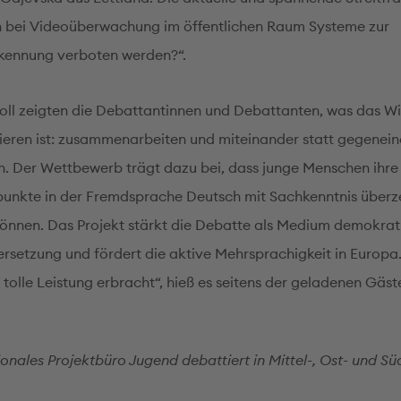
en bei Videoüberwachung im öffentlichen Raum Systeme zur
kennung verboten werden?“.
oll zeigten die Debattantinnen und Debattanten, was das Wi
eren ist: zusammenarbeiten und miteinander statt gegenei
n. Der Wettbewerb trägt dazu bei, dass junge Menschen ihre
unkte in der Fremdsprache Deutsch mit Sachkenntnis über
können. Das Projekt stärkt die Debatte als Medium demokrat
rsetzung und fördert die aktive Mehrsprachigkeit in Europa.
tolle Leistung erbracht“, hieß es seitens der geladenen Gäst
ionales Projektbüro Jugend debattiert in Mittel-, Ost- und S