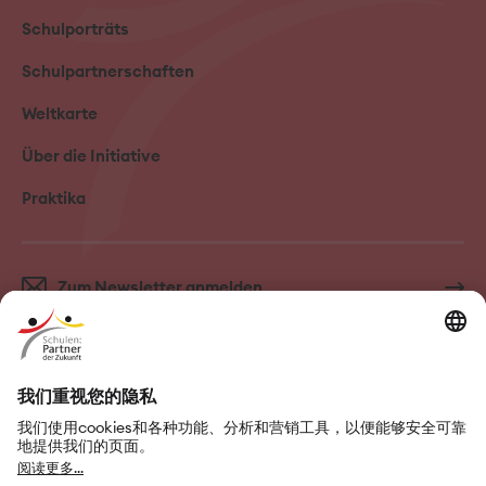
Schulporträts
Schulpartnerschaften
Weltkarte
Über die Initiative
Praktika
Zum Newsletter anmelden
Kontakt
Impressum
Nutzungsbedingungen